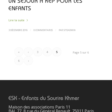
UN SÉJOUR À KEP POUR LES
ENFANTS
Lire la suite
/
/
3 DÉCEMBRE 2018
0 COMMENTAIRES
PAR
SITEADMIN
«
‹
3
4
5
Page 5 sur 6
6
›
ESK - Enfants du Sourire Khmer
Maison des associations Paris 11
BAL 77, 8 rue du Général Renault, 75011 Paris