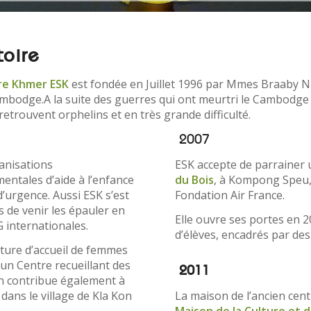
toire
ire Khmer ESK
est fondée en Juillet 1996 par Mmes Braaby Ni
ambodge.A la suite des guerres qui ont meurtri le Cambodge
etrouvent orphelins et en très grande difficulté.
2007
ganisations
ESK accepte de parrainer 
tales d’aide à l’enfance
du Bois
, à Kompong Speu, 
d’urgence. Aussi ESK s’est
Fondation Air France.
de venir les épauler en
Elle ouvre ses portes en 
 internationales.
d’élèves, encadrés par des
cture d’accueil de femmes
 un Centre recueillant des
2011
on contribue également à
La maison de l’ancien cen
 dans le village de Kla Kon