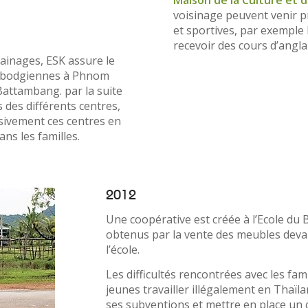
Maison de la Culture et 
voisinage peuvent venir pr
et sportives, par exemple
recevoir des cours d’angla
rainages, ESK assure le
ambodgiennes à Phnom
ttambang. par la suite
 des différents centres,
sivement ces centres en
ans les familles.
2012
Une coopérative est créée à l’Ecole du B
obtenus par la vente des meubles deva
l’école.
Les difficultés rencontrées avec les fam
jeunes travailler illégalement en Tha
ses subventions et mettre en place un c