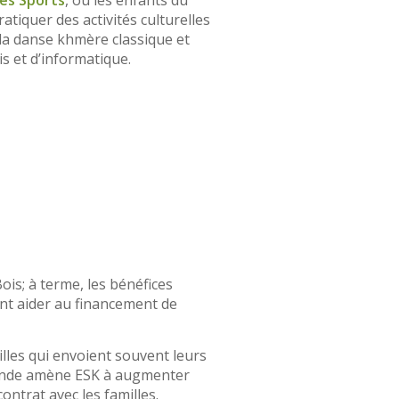
des Sports
, où les enfants du
atiquer des activités culturelles
 la danse khmère classique et
is et d’informatique.
ois; à terme, les bénéfices
nt aider au financement de
illes qui envoient souvent leurs
ïlande amène ESK à augmenter
ontrat avec les familles.