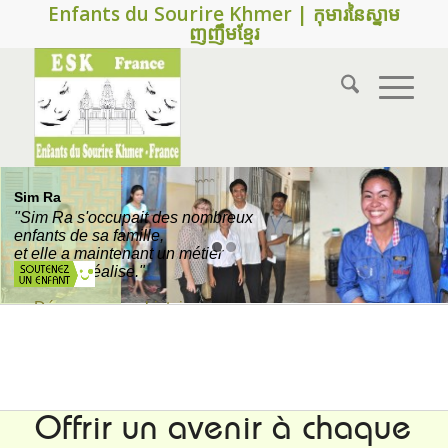
Enfants du Sourire Khmer | កុមារនៃស្នាម
ញញឹមខ្មែរ
Sim Ra
"Sim Ra s'occupait des nombreux
enfants de sa famille,
et elle a maintenant un métier
ou elle se réalise."
→ Découvrez son histoire
Offrir un avenir à chaque