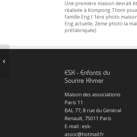
Une première maison devrait ê
réalisée à Kompong Thom pour
famille Eng ( 1ère photo maiso
Eng actuelle, 2ème photo la ma
préfabriquée)
Mission de Denis
Brunet Octobre 24
ESK - Enfants du
Sourire Khmer
Maison des associations
Paris 11
BAL 77, 8 rue du Général
Renault, 75011 Paris
E-mail : esk-
assoc@hotmail.fr