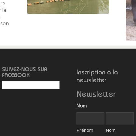
tre
 la
n
ison
SUIVEZ-NOUS SUR
Inscription à la
FACEBOOK
newsletter
Newsletter
Nom
Prénom
Nom