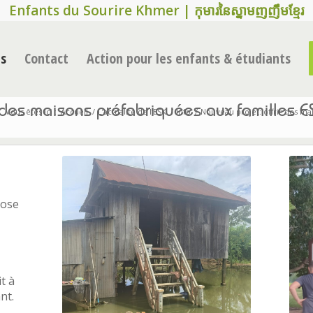
Enfants du Sourire Khmer | កុមារនៃស្នាមញញឹមខ្មែរ
és
Contact
Action pour les enfants & étudiants
r des maisons préfabriquées aux familles 
Vous êtes ici :
Accueil
/
L’actualité de l’ESK
/
Info
/
Nouveau projet: offrir des mai
pose
it à
nt.