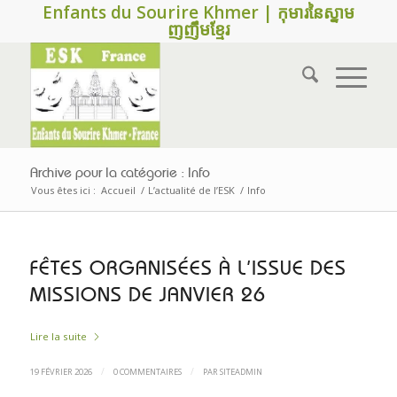
Enfants du Sourire Khmer | កុមារនៃស្នាម
ញញឹមខ្មែរ
Archive pour la catégorie : Info
Vous êtes ici :
Accueil
/
L’actualité de l’ESK
/
Info
FÊTES ORGANISÉES À L’ISSUE DES
MISSIONS DE JANVIER 26
Lire la suite
/
/
19 FÉVRIER 2026
0 COMMENTAIRES
PAR
SITEADMIN