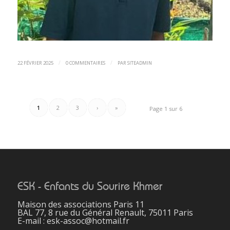
/
/
22 FÉVRIER 2025
0 COMMENTAIRES
PAR
SITEADMIN
1
2
3
›
»
Page 1 sur 6
ESK - Enfants du Sourire Khmer
Maison des associations Paris 11
BAL 77, 8 rue du Général Renault, 75011 Paris
E-mail : esk-assoc@hotmail.fr