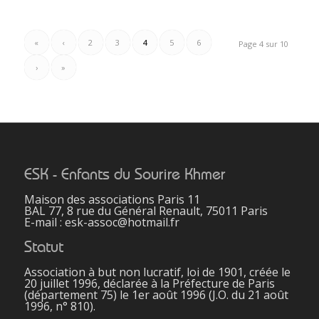
«
‹
2
3
4
5
6
Page 4 sur 10
›
»
ESK - Enfants du Sourire Khmer
Maison des associations Paris 11
BAL 77, 8 rue du Général Renault, 75011 Paris
E-mail : esk-assoc@hotmail.fr
Statut
Association à but non lucratif, loi de 1901, créée le
20 juillet 1996, déclarée à la Préfecture de Paris
(département 75) le 1er août 1996 (J.O. du 21 août
1996, n° 810).